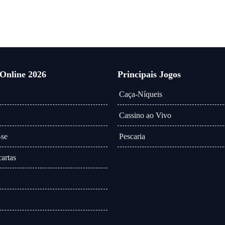
 Online 2026
Principais Jogos
Caça-Níqueis
Cassino ao Vivo
-se
Pescaria
artas