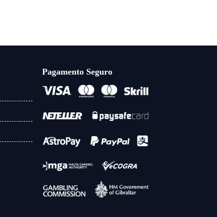
Pagamento Seguro