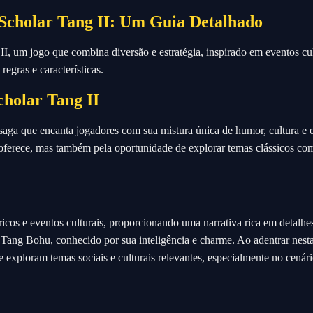
 Scholar Tang II: Um Guia Detalhado
, um jogo que combina diversão e estratégia, inspirado em eventos cul
egras e características.
holar Tang II
saga que encanta jogadores com sua mistura única de humor, cultura e e
 oferece, mas também pela oportunidade de explorar temas clássicos c
ricos e eventos culturais, proporcionando uma narrativa rica em detalhe
Tang Bohu, conhecido por sua inteligência e charme. Ao adentrar nest
 exploram temas sociais e culturais relevantes, especialmente no cenár