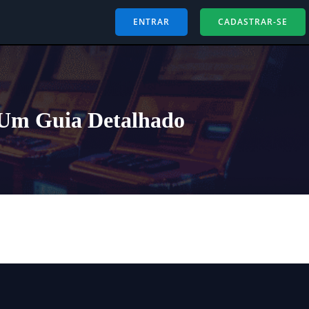
ENTRAR
CADASTRAR-SE
: Um Guia Detalhado