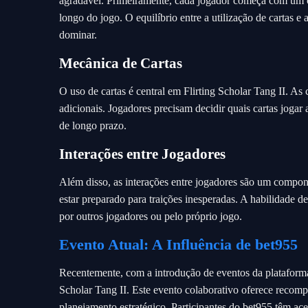
agradável. Primeiramente, cada jogador começa com um co
longo do jogo. O equilíbrio entre a utilização de cartas 
dominar.
Mecânica de Cartas
O uso de cartas é central em Flirting Scholar Tang II. As
adicionais. Jogadores precisam decidir quais cartas jogar 
de longo prazo.
Interações entre Jogadores
Além disso, as interações entre jogadores são um compon
estar preparado para traições inesperadas. A habilidade d
por outros jogadores ou pelo próprio jogo.
Evento Atual: A Influência de bet955
Recentemente, com a introdução de eventos da plataforma
Scholar Tang II. Este evento colaborativo oferece recomp
planejamento estratégico. Participantes do bet955 têm ac