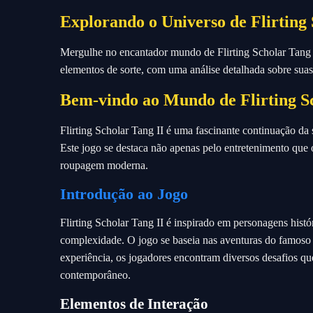
Explorando o Universo de Flirting
Mergulhe no encantador mundo de Flirting Scholar Tang II
elementos de sorte, com uma análise detalhada sobre suas r
Bem-vindo ao Mundo de Flirting Sc
Flirting Scholar Tang II é uma fascinante continuação da 
Este jogo se destaca não apenas pelo entretenimento que
roupagem moderna.
Introdução ao Jogo
Flirting Scholar Tang II é inspirado em personagens histó
complexidade. O jogo se baseia nas aventuras do famoso 
experiência, os jogadores encontram diversos desafios que
contemporâneo.
Elementos de Interação