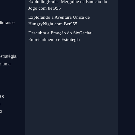
ExplodingFruits: Mergulhe na Emoção do
Jogo com bet955
Explorando a Aventura Única de
turais e
HungryNight com Bet955
Descubra a Emoção do SixGacha:
Entretenimento e Estratégia
stratégia.
om uma
s e
a
io