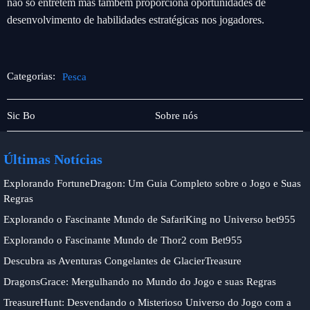
não só entretem mas também proporciona oportunidades de
desenvolvimento de habilidades estratégicas nos jogadores.
Categorias:
Pesca
Jogos
Pesca
Sic Bo
Sobre nós
de
cartas
Últimas Notícias
Explorando FortuneDragon: Um Guia Completo sobre o Jogo e Suas
Regras
Explorando o Fascinante Mundo de SafariKing no Universo bet955
Explorando o Fascinante Mundo de Thor2 com Bet955
Descubra as Aventuras Congelantes de GlacierTreasure
DragonsGrace: Mergulhando no Mundo do Jogo e suas Regras
TreasureHunt: Desvendando o Misterioso Universo do Jogo com a