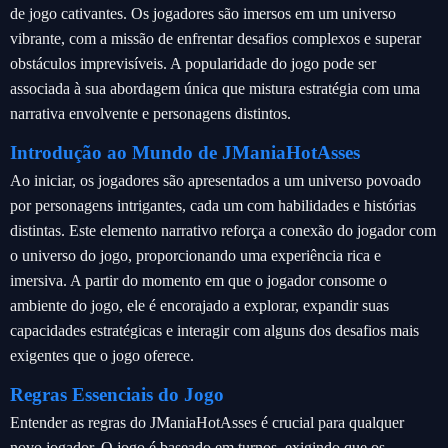
de jogo cativantes. Os jogadores são imersos em um universo
vibrante, com a missão de enfrentar desafios complexos e superar
obstáculos imprevisíveis. A popularidade do jogo pode ser
associada à sua abordagem única que mistura estratégia com uma
narrativa envolvente e personagens distintos.
Introdução ao Mundo de JManiaHotAsses
Ao iniciar, os jogadores são apresentados a um universo povoado
por personagens intrigantes, cada um com habilidades e histórias
distintas. Este elemento narrativo reforça a conexão do jogador com
o universo do jogo, proporcionando uma experiência rica e
imersiva. A partir do momento em que o jogador consome o
ambiente do jogo, ele é encorajado a explorar, expandir suas
capacidades estratégicas e interagir com alguns dos desafios mais
exigentes que o jogo oferece.
Regras Essenciais do Jogo
Entender as regras do JManiaHotAsses é crucial para qualquer
novo jogador. O jogo é baseado em turnos, exigindo que os