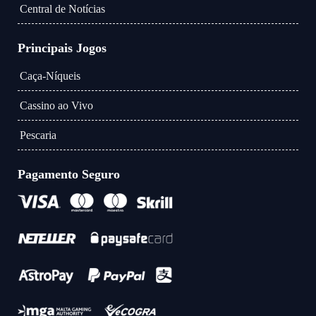
Central de Notícias
Principais Jogos
Caça-Níqueis
Cassino ao Vivo
Pescaria
Pagamento Seguro