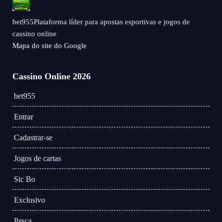
bet955Plataforma líder para apostas esportivas e jogos de
cassino online
Mapa do site do Google
Cassino Online 2026
bet955
Entrar
Cadastrar-se
Jogos de cartas
Sic Bo
Exclusivo
Pesca