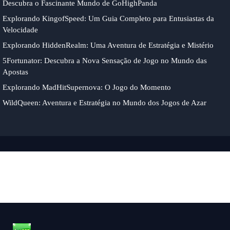
Descubra o Fascinante Mundo de GoHighPanda
Explorando KingofSpeed: Um Guia Completo para Entusiastas da
Velocidade
Explorando HiddenRealm: Uma Aventura de Estratégia e Mistério
5Fortunator: Descubra a Nova Sensação de Jogo no Mundo das
Apostas
Explorando MadHitSupernova: O Jogo do Momento
WildQueen: Aventura e Estratégia no Mundo dos Jogos de Azar