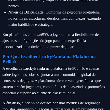
pontos.
Níveis de Dificuldade:
Conforme os jogadores progridem,
novos níveis introduzem desafios mais complexos, exigindo
maior habilidade e estratégia.
Em plataformas como
bet955
, o jogador tem a flexibilidade de
ajustar as configurações do jogo para uma experiência
personalizada, maximizando o prazer de jogar.
Por Que Escolher LuckyPanda na Plataforma
Bet955
A escolha de
LuckyPanda
na plataforma
bet955
não é apenas
sobre jogo, mas sobre se juntar a uma comunidade global de
entusiastas de jogos. A plataforma oferece vantagens únicas que
atraem e retêm jogadores, como bônus de boas-vindas, promoções
especiais e suporte ao cliente de classe mundial.
Além disso, a
bet955
se destaca por suas medidas de segurança
robustas, garantindo que todas as transações sejam protegidas por