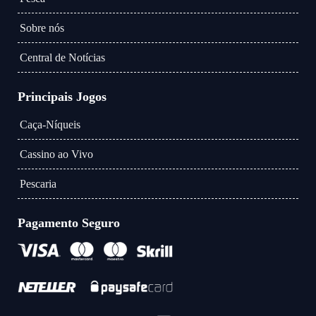
Sobre nós
Central de Notícias
Principais Jogos
Caça-Níqueis
Cassino ao Vivo
Pescaria
Pagamento Seguro