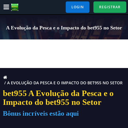
Pular
LOGIN
REGISTRAR
para
o
conteúdo
A Evolução da Pesca e o Impacto do bet955 no Setor
A EVOLUÇÃO DA PESCA E O IMPACTO DO BET955 NO SETOR
bet955 A Evolução da Pesca e o
Impacto do bet955 no Setor
Bônus incríveis estão aqui