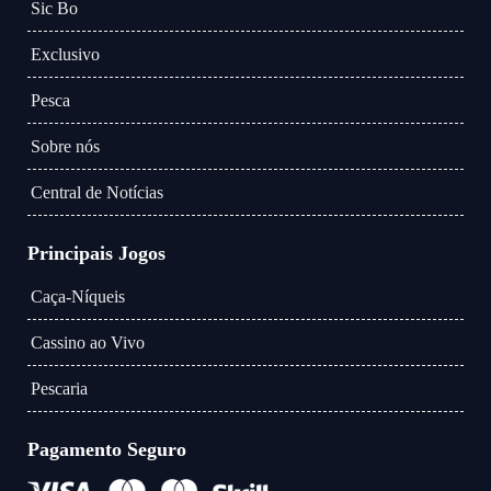
Sic Bo
Exclusivo
Pesca
Sobre nós
Central de Notícias
Principais Jogos
Caça-Níqueis
Cassino ao Vivo
Pescaria
Pagamento Seguro