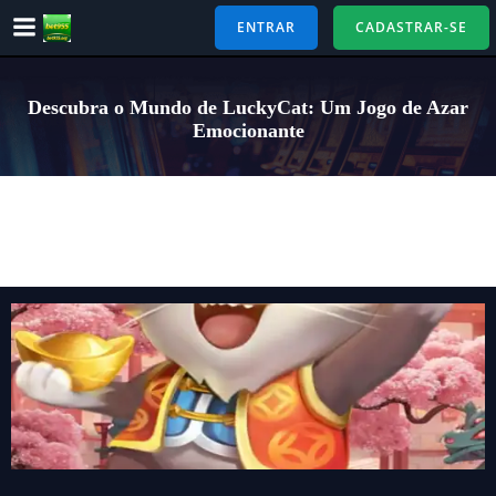
Pular
ENTRAR
CADASTRAR-SE
para
o
conteúdo
Descubra o Mundo de LuckyCat: Um Jogo de Azar
Emocionante