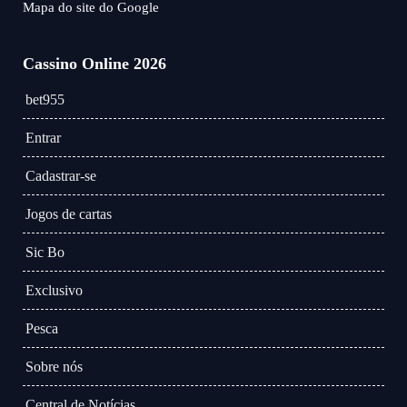
Mapa do site do Google
Cassino Online 2026
bet955
Entrar
Cadastrar-se
Jogos de cartas
Sic Bo
Exclusivo
Pesca
Sobre nós
Central de Notícias