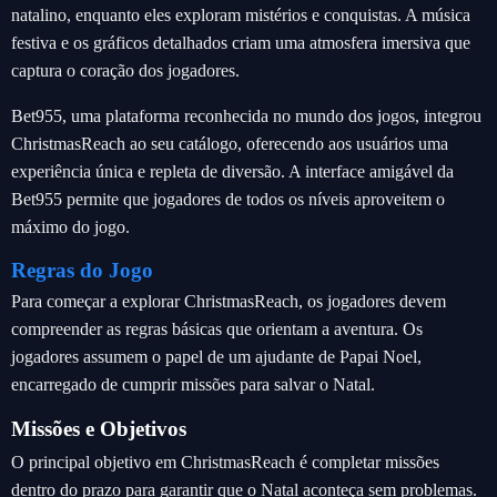
natalino, enquanto eles exploram mistérios e conquistas. A música
festiva e os gráficos detalhados criam uma atmosfera imersiva que
captura o coração dos jogadores.
Bet955, uma plataforma reconhecida no mundo dos jogos, integrou
ChristmasReach ao seu catálogo, oferecendo aos usuários uma
experiência única e repleta de diversão. A interface amigável da
Bet955 permite que jogadores de todos os níveis aproveitem o
máximo do jogo.
Regras do Jogo
Para começar a explorar ChristmasReach, os jogadores devem
compreender as regras básicas que orientam a aventura. Os
jogadores assumem o papel de um ajudante de Papai Noel,
encarregado de cumprir missões para salvar o Natal.
Missões e Objetivos
O principal objetivo em ChristmasReach é completar missões
dentro do prazo para garantir que o Natal aconteça sem problemas.