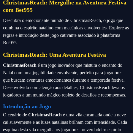
ChristmasReach: Mergulhe na Aventura Festiva
com Bet955
Descubra o emocionante mundo de ChristmasReach, o jogo que
combina o espírito natalino com mecânicas envolventes. Explore as
regras e introdução deste jogo cativante associado à plataforma
Bet955.
ChristmasReach: Uma Aventura Festiva
ChristmasReach
é um jogo inovador que mistura o encanto do
Natal com uma jogabilidade envolvente, perfeito para jogadores
que buscam aventuras emocionantes durante a temporada festiva.
Desenvolvido com atenção aos detalhes, ChristmasReach leva os
jogadores a um mundo mágico repleto de desafios e recompensas.
Introdução ao Jogo
O cenário de
ChristmasReach
é uma vila encantada onde a neve
cai suavemente e as luzes natalinas brilham com intensidade. Cada
esquina desta vila mergulha os jogadores no verdadeiro espírito