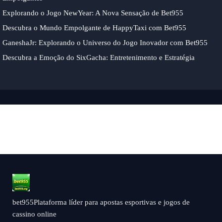
Explorando o Jogo NewYear: A Nova Sensação de Bet955
Descubra o Mundo Empolgante de HappyTaxi com Bet955
GaneshaJr: Explorando o Universo do Jogo Inovador com Bet955
Descubra a Emoção do SixGacha: Entretenimento e Estratégia
bet955Plataforma líder para apostas esportivas e jogos de
cassino online