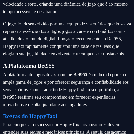
velocidade e sorte, criando uma dinâmica de jogo que é ao mesmo
tempo acessível e desafiadora.
O jogo foi desenvolvido por uma equipe de visionários que buscava
capturar a essência dos antigos jogos arcade e combiná-los com a
atualidade do mundo digital. Lançado recentemente na Bet955,
HappyTaxi rapidamente conquistou uma base de fãs leais que
elogiam sua jogabilidade envolvente e recompensas substanciais.
A Plataforma Bet955
A plataforma de jogos de azar online
Bet955
é conhecida por sua
ampla gama de jogos e por oferecer segurança e confiabilidade aos
seus usuários. Com a adição de HappyTaxi ao seu portfólio, a
Bet955 reafirma seu compromisso em fornecer experiências
inovadoras e de alta qualidade aos jogadores.
Regras do HappyTaxi
Para conquistar o sucesso em HappyTaxi, os jogadores devem
entender suas regras e mecânicas principais. A seguir, destacamos