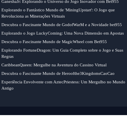
GaneshaJr: Explorando o Universo do Jogo Inovador com Bet955
Explorando o Fantástico Mundo de 'MiningUpstart': O Jogo que
Revoluciona as Minerações Virtuais
Descubra o Fascinante Mundo de GodofWarM e a Novidade bet955
Explorando o Jogo LuckyComing: Uma Nova Dimensão em Apostas
Descubra o Fascinante Mundo de MagicWheel com Bet955
Explorando FortuneDragon: Um Guia Completo sobre o Jogo e Suas
Regras
CaribbeanQueen: Mergulhe na Aventura do Cassino Virtual
Descubra o Fascinante Mundo de Heroofthe3KingdomsCaoCao
Experiência Envolvente com AztecPriestess: Um Mergulho no Mundo
Antigo