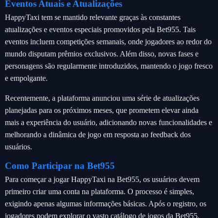
Eventos Atuais e Atualizações
HappyTaxi tem se mantido relevante graças às constantes
atualizações e eventos especiais promovidos pela Bet955. Tais
eventos incluem competições semanais, onde jogadores ao redor do
mundo disputam prêmios exclusivos. Além disso, novas fases e
personagens são regularmente introduzidos, mantendo o jogo fresco
e empolgante.
Recentemente, a plataforma anunciou uma série de atualizações
planejadas para os próximos meses, que prometem elevar ainda
mais a experiência do usuário, adicionando novas funcionalidades e
melhorando a dinâmica de jogo em resposta ao feedback dos
usuários.
Como Participar na Bet955
Para começar a jogar HappyTaxi na Bet955, os usuários devem
primeiro criar uma conta na plataforma. O processo é simples,
exigindo apenas algumas informações básicas. Após o registro, os
jogadores podem explorar o vasto catálogo de jogos da Bet955,