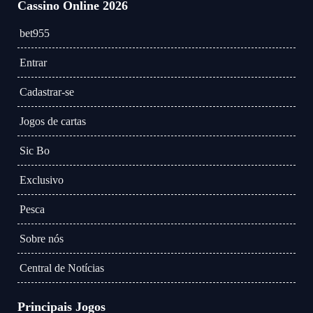
Cassino Online 2026
bet955
Entrar
Cadastrar-se
Jogos de cartas
Sic Bo
Exclusivo
Pesca
Sobre nós
Central de Notícias
Principais Jogos