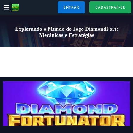
Pular
ENTRAR
CADASTRAR-SE
para
o
conteúdo
Explorando o Mundo do Jogo DiamondFort:
Mecânicas e Estratégias