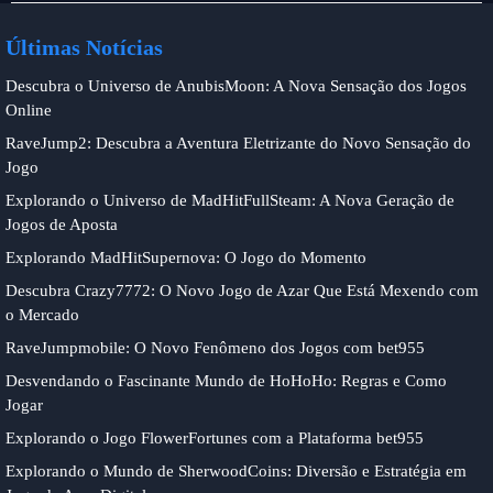
cartas
Últimas Notícias
Descubra o Universo de AnubisMoon: A Nova Sensação dos Jogos
Online
RaveJump2: Descubra a Aventura Eletrizante do Novo Sensação do
Jogo
Explorando o Universo de MadHitFullSteam: A Nova Geração de
Jogos de Aposta
Explorando MadHitSupernova: O Jogo do Momento
Descubra Crazy7772: O Novo Jogo de Azar Que Está Mexendo com
o Mercado
RaveJumpmobile: O Novo Fenômeno dos Jogos com bet955
Desvendando o Fascinante Mundo de HoHoHo: Regras e Como
Jogar
Explorando o Jogo FlowerFortunes com a Plataforma bet955
Explorando o Mundo de SherwoodCoins: Diversão e Estratégia em