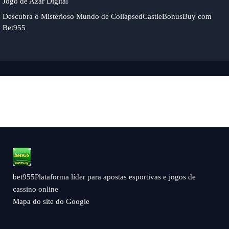
Jogo de Azar Digital
Descubra o Misterioso Mundo de CollapsedCastleBonusBuy com
Bet955
bet955Plataforma líder para apostas esportivas e jogos de
cassino online
Mapa do site do Google