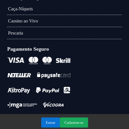
Caça-Níqueis
Cassino ao Vivo
Pescaria
Pagamento Seguro
Entrar
Cadastrar-se