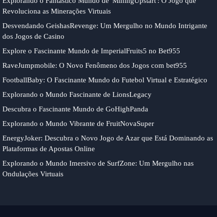
Explorando o Fantástico Mundo de 'MiningUpstart': O Jogo que
Revoluciona as Minerações Virtuais
Desvendando GeishasRevenge: Um Mergulho no Mundo Intrigante
dos Jogos de Casino
Explore o Fascinante Mundo de ImperialFruits5 no Bet955
RaveJumpmobile: O Novo Fenômeno dos Jogos com bet955
FootballBaby: O Fascinante Mundo do Futebol Virtual e Estratégico
Explorando o Mundo Fascinante de LionsLegacy
Descubra o Fascinante Mundo de GoHighPanda
Explorando o Mundo Vibrante de FruitNovaSuper
EnergyJoker: Descubra o Novo Jogo de Azar que Está Dominando as
Plataformas de Apostas Online
Explorando o Mundo Imersivo de SurfZone: Um Mergulho nas
Ondulações Virtuais