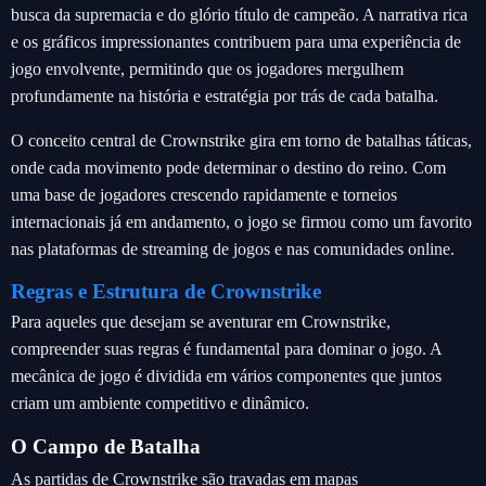
busca da supremacia e do glório título de campeão. A narrativa rica
e os gráficos impressionantes contribuem para uma experiência de
jogo envolvente, permitindo que os jogadores mergulhem
profundamente na história e estratégia por trás de cada batalha.
O conceito central de Crownstrike gira em torno de batalhas táticas,
onde cada movimento pode determinar o destino do reino. Com
uma base de jogadores crescendo rapidamente e torneios
internacionais já em andamento, o jogo se firmou como um favorito
nas plataformas de streaming de jogos e nas comunidades online.
Regras e Estrutura de Crownstrike
Para aqueles que desejam se aventurar em Crownstrike,
compreender suas regras é fundamental para dominar o jogo. A
mecânica de jogo é dividida em vários componentes que juntos
criam um ambiente competitivo e dinâmico.
O Campo de Batalha
As partidas de Crownstrike são travadas em mapas