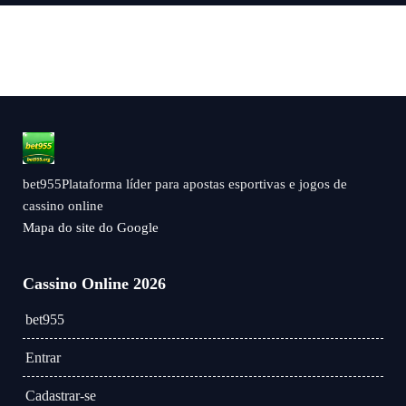
bet955Plataforma líder para apostas esportivas e jogos de
cassino online
Mapa do site do Google
Cassino Online 2026
bet955
Entrar
Cadastrar-se