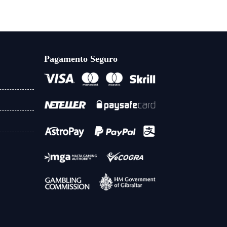
Pagamento Seguro