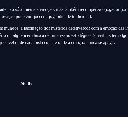
idade não só aumenta a emoção, mas também recompensa o jogador por
novação pode enriquecer a jogabilidade tradicional.
s mundos: a fascinação dos mistérios detetivescos com a emoção das i
ério ou alguém em busca de um desafio estratégico, Sheerluck tem algo
quecível onde cada pista conta e onde a emoção nunca se apaga.
Jogos
Sic Bo
de
cartas