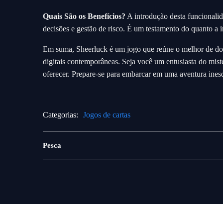
Quais São os Benefícios?
A introdução desta funcional
decisões e gestão de risco. É um testamento do quanto a i
Em suma, Sheerluck é um jogo que reúne o melhor de doi
digitais contemporâneas. Seja você um entusiasta do mist
oferecer. Prepare-se para embarcar em uma aventura ines
Categorias:
Jogos de cartas
Exclusivo
Pesca